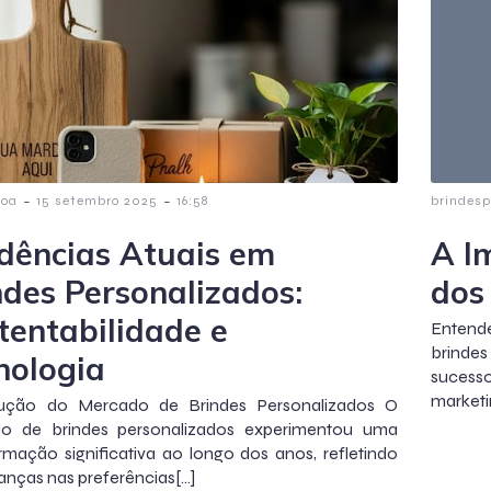
-
-
poa
15 setembro 2025
16:58
brindes
dências Atuais em
A I
ndes Personalizados:
dos
tentabilidade e
Entend
brinde
nologia
sucess
marketi
ução do Mercado de Brindes Personalizados O
o de brindes personalizados experimentou uma
rmação significativa ao longo dos anos, refletindo
nças nas preferências[…]