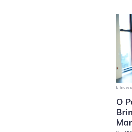
brindes
O P
Bri
Mar