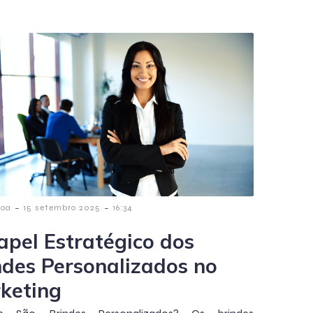
-
-
poa
15 setembro 2025
16:34
apel Estratégico dos
ndes Personalizados no
keting