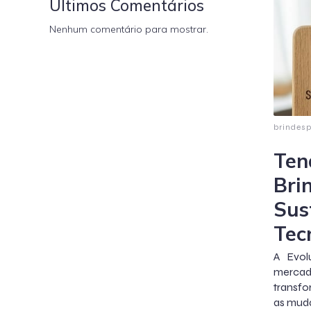
Últimos Comentários
Nenhum comentário para mostrar.
brindes
Ten
Bri
Sus
Tec
A Evol
mercad
transfo
as muda