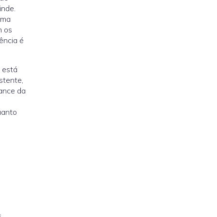
inde.
 uma
m os
ência é
 está
stente,
cance da
uanto
s