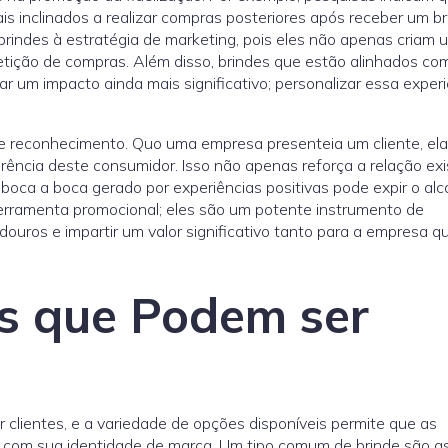
inclinados a realizar compras posteriores após receber um br
r brindes à estratégia de marketing, pois eles não apenas criam
etição de compras. Além disso, brindes que estão alinhados co
r um impacto ainda mais significativo; personalizar essa experi
 reconhecimento. Quo uma empresa presenteia um cliente, ela
ência deste consumidor. Isso não apenas reforça a relação exi
 boca a boca gerado por experiências positivas pode expir o al
erramenta promocional; eles são um potente instrumento de
adouros e impartir um valor significativo tanto para a empresa q
es que Podem ser
r clientes, e a variedade de opções disponíveis permite que as
com sua identidade de marca. Um tipo comum de brinde são a