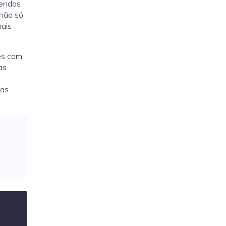
vendas
 não só
ais
es com
as
mas