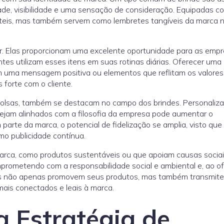
ade, visibilidade e uma sensação de consideração. Equipadas c
teis, mas também servem como lembretes tangíveis da marca n
ar. Elas proporcionam uma excelente oportunidade para as emp
ntes utilizam esses itens em suas rotinas diárias. Oferecer um
 uma mensagem positiva ou elementos que reflitam os valores
forte com o cliente.
bolsas, também se destacam no campo dos brindes. Personaliza
ejam alinhados com a filosofia da empresa pode aumentar o
 parte da marca, o potencial de fidelização se amplia, visto que
omo publicidade contínua.
 marca, como produtos sustentáveis ou que apoiam causas sociai
rometendo com a responsabilidade social e ambiental e, ao of
as não apenas promovem seus produtos, mas também transmi
ais conectados e leais à marca.
 Estratégia de