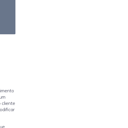
cimento
 um
 cliente
dificar
que