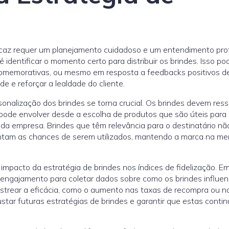
icaz requer um planejamento cuidadoso e um entendimento pr
é identificar o momento certo para distribuir os brindes. Isso po
comemorativas, ou mesmo em resposta a feedbacks positivos d
de e reforçar a lealdade do cliente.
onalização dos brindes se torna crucial. Os brindes devem res
 pode envolver desde a escolha de produtos que são úteis para
 da empresa. Brindes que têm relevância para o destinatário nã
am as chances de serem utilizados, mantendo a marca na me
mpacto da estratégia de brindes nos índices de fidelização. E
 engajamento para coletar dados sobre como os brindes influe
strear a eficácia, como o aumento nas taxas de recompra ou n
ustar futuras estratégias de brindes e garantir que estas conti