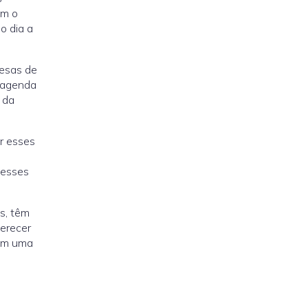
om o
o dia a
resas de
a agenda
 da
r esses
 esses
s, têm
erecer
tem uma