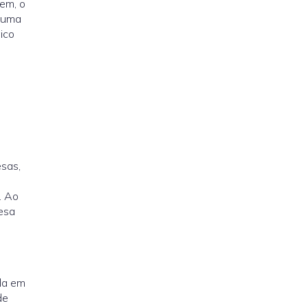
gem, o
e uma
ico
esas,
. Ao
resa
da em
de