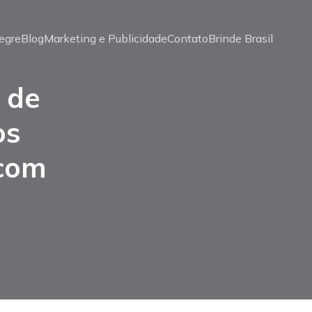
egre
Blog
Marketing e Publicidade
Contato
Brinde Brasil
 de
os
 com