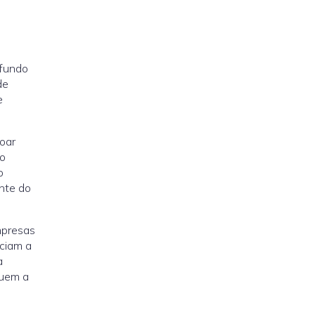
ofundo
de
e
soar
 o
o
nte do
mpresas
nciam a
a
nuem a