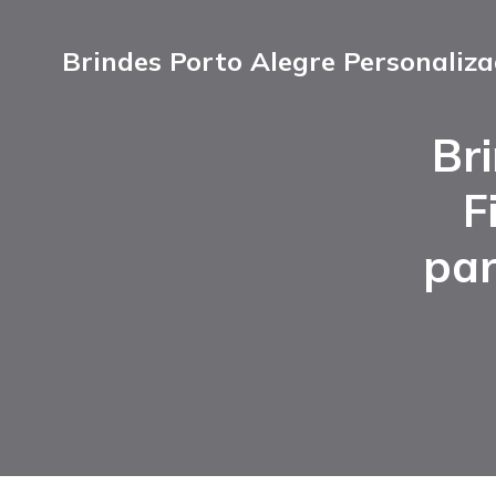
Brindes Porto Alegre Personaliz
Br
F
par