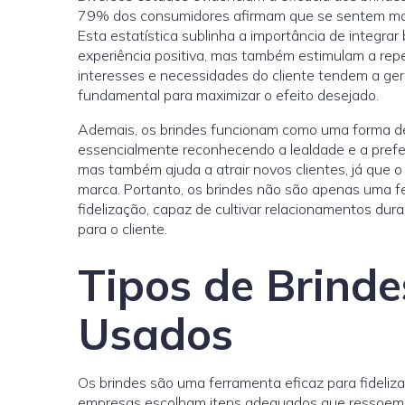
79% dos consumidores afirmam que se sentem mais 
Esta estatística sublinha a importância de integra
experiência positiva, mas também estimulam a rep
interesses e necessidades do cliente tendem a gera
fundamental para maximizar o efeito desejado.
Ademais, os brindes funcionam como uma forma de
essencialmente reconhecendo a lealdade e a prefer
mas também ajuda a atrair novos clientes, já que o
marca. Portanto, os brindes não são apenas uma f
fidelização, capaz de cultivar relacionamentos dur
para o cliente.
Tipos de Brind
Usados
Os brindes são uma ferramenta eficaz para fideliza
empresas escolham itens adequados que ressoem 